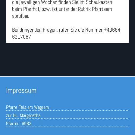
die jeweiligen Wochen finden Sie im Schaukasten
beim Pfarrhof, bzw. ist unter der Rubrik Pfarrteam
abrufbar.
Bei dringenden Fragen, rufen Sie die Nummer +43664
6217087
Impressum
Pfarre Fels am Wagram
zur HL. Margaretha
Pfarrnr.: 9682
Wienerstraße 40