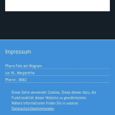
Impressum
Pfarre Fels am Wagram
zur HL. Margaretha
Pfarrnr.: 9682
Wienerstraße 40
Diese Seite verwendet Cookies. Diese dienen dazu, die
A-3481 Fels am Wagram
Funktionalität dieser Website zu gewährleisten.
Tel.+Fax 02738/2408
Nähere Informationen finden Sie in unseren
email: pfarramt@pfarre-fels.at
Datenschutzbestimmungen
.
Kontakt