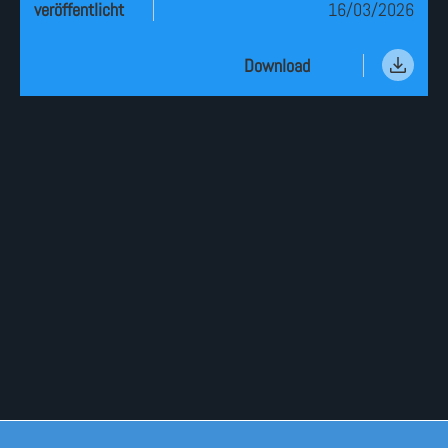
veröffentlicht
16/03/2026
download
Download